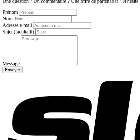
Une question ? Un commentaire ? Une offre de partenariat ? N'hésite p
Prénom
Nom
Adresse e-mail
Sujet
(facultatif)
Message
Envoyer