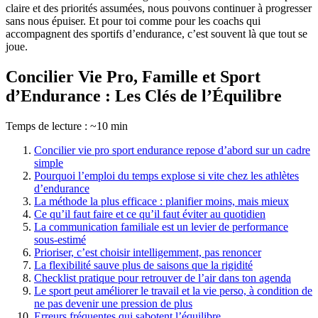
claire et des priorités assumées, nous pouvons continuer à progresser
sans nous épuiser. Et pour toi comme pour les coachs qui
accompagnent des sportifs d’endurance, c’est souvent là que tout se
joue.
Concilier Vie Pro, Famille et Sport
d’Endurance : Les Clés de l’Équilibre
Temps de lecture : ~10 min
Concilier vie pro sport endurance repose d’abord sur un cadre
simple
Pourquoi l’emploi du temps explose si vite chez les athlètes
d’endurance
La méthode la plus efficace : planifier moins, mais mieux
Ce qu’il faut faire et ce qu’il faut éviter au quotidien
La communication familiale est un levier de performance
sous-estimé
Prioriser, c’est choisir intelligemment, pas renoncer
La flexibilité sauve plus de saisons que la rigidité
Checklist pratique pour retrouver de l’air dans ton agenda
Le sport peut améliorer le travail et la vie perso, à condition de
ne pas devenir une pression de plus
Erreurs fréquentes qui sabotent l’équilibre