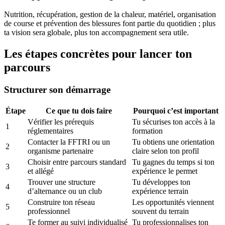
Nutrition, récupération, gestion de la chaleur, matériel, organisation
de course et prévention des blessures font partie du quotidien ; plus
ta vision sera globale, plus ton accompagnement sera utile.
Les étapes concrètes pour lancer ton
parcours
Structurer son démarrage
Étape
Ce que tu dois faire
Pourquoi c’est important
Vérifier les prérequis
Tu sécurises ton accès à la
1
réglementaires
formation
Contacter la FFTRI ou un
Tu obtiens une orientation
2
organisme partenaire
claire selon ton profil
Choisir entre parcours standard
Tu gagnes du temps si ton
3
et allégé
expérience le permet
Trouver une structure
Tu développes ton
4
d’alternance ou un club
expérience terrain
Construire ton réseau
Les opportunités viennent
5
professionnel
souvent du terrain
Te former au suivi individualisé
Tu professionnalises ton