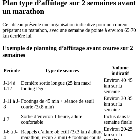
Plan type d’affûtage sur 2 semaines avant
un marathon
Ce tableau présente une organisation indicative pour un coureur
préparant un marathon, avec une semaine de pointe à environ 65-70
km derrière lui.
Exemple de planning d’affûtage avant course sur 2
semaines
Volume
Période
Type de séances
indicatif
Environ 40-45
J-14 à
Dernière sortie longue (25 km max) +
km sur la
J-12
footing léger
semaine
Environ 30-35
J-11 à J-
Footings de 45 min + séance de seuil
km sur la
8
courte (3x8 min)
semaine
Sortie d’environ 1 heure, allure
Inclus dans la
J-7
confortable
semaine finale
Environ 20-25
J-6 à J-
Rappels d’allure objectif (3x3 km à allure
km sur la
4
marathon, récup 3 min) + footings courts