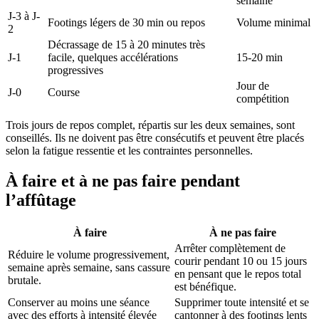
semaine
J-3 à J-
Footings légers de 30 min ou repos
Volume minimal
2
Décrassage de 15 à 20 minutes très
J-1
facile, quelques accélérations
15-20 min
progressives
Jour de
J-0
Course
compétition
Trois jours de repos complet, répartis sur les deux semaines, sont
conseillés. Ils ne doivent pas être consécutifs et peuvent être placés
selon la fatigue ressentie et les contraintes personnelles.
À faire et à ne pas faire pendant
l’affûtage
À faire
À ne pas faire
Arrêter complètement de
Réduire le volume progressivement,
courir pendant 10 ou 15 jours
semaine après semaine, sans cassure
en pensant que le repos total
brutale.
est bénéfique.
Conserver au moins une séance
Supprimer toute intensité et se
avec des efforts à intensité élevée
cantonner à des footings lents